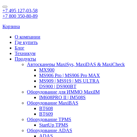
+7 495 127-03-58
+7 800 350-80-89
Корзина
О компании
Где купить
Блог
Техникум
Продукты
Автосканеры MaxiSys, MaxiDAS & MaxiCheck
MX900
MS906 Pro | MS906 Pro MAX
MS909 | MS919 | MS ULTRA
DS900 | DS900BT
Оборудование для ИММО MaxiIM
IM608PRO II | IM508S
Оборудование MaxiBAS
BT608
BT609
Оборудование TPMS
StartUp TPMS
Оборудование ADAS
ADAS