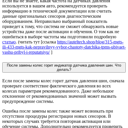
Если вы не знаете, какая частота на датчиках давления
используется в вашем авто, рекомендуется проверить
информацию в технической документации или считать
данные оригинальных сенсоров диагностическим
оборудованием. Неправильно выбранный показатель
приведет к тому, что система не сможет обнаружить новые
устройства даже после активации и обучения. О том как не
ошибиться в выборе частоты мы подготовили подробную
статью
. (читать тут [ссылка
https://auteltech.shop/blog/315-mgts-
ili-433-mgts-kak-nepravilnyy-vybor-chastoty-datchika-tpms-ubivaet-
vashu-pribyl-i-reputatsiyu/
]
После замены колес горит индикатор датчика давления шин. Что
делать?
Если после замены колес горит датчик давления шин, сначала
проверьте соответствие фактического давления во всех
колесах параметрам рекомендованного. Даже небольшое
отклонение от рекомендованных значений может вызвать
предупреждение системы.
Ошибка после замены колес также может возникать при
отсутствии процедуры регистрации новых сенсоров. В
некоторых случаях требуется повторная активация или
обучение системы. Дополнительно рекомендуется проверить