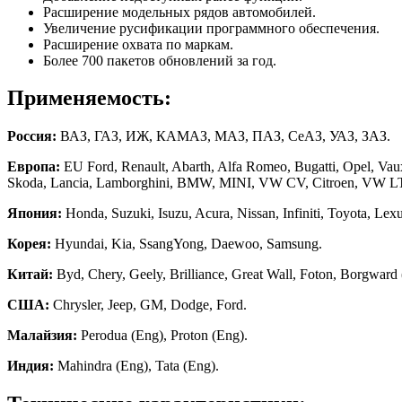
Расширение модельных рядов автомобилей.
Увеличение русификации программного обеспечения.
Расширение охвата по маркам.
Более 700 пакетов обновлений за год.
Применяемость:
Россия:
ВАЗ, ГАЗ, ИЖ, КАМАЗ, МАЗ, ПАЗ, СеАЗ, УАЗ, ЗАЗ.
Европа:
EU Ford, Renault, Abarth, Alfa Romeo, Bugatti, Opel, Vaux
Skoda, Lancia, Lamborghini, BMW, MINI, VW CV, Citroen, VW LT3,
Япония:
Honda, Suzuki, Isuzu, Acura, Nissan, Infiniti, Toyota, Le
Корея:
Hyundai, Kia, SsangYong, Daewoo, Samsung.
Китай:
Byd, Chery, Geely, Brilliance, Great Wall, Foton, Borgw
США:
Chrysler, Jeep, GM, Dodge, Ford.
Малайзия:
Perodua (Eng), Proton (Eng).
Индия:
Mahindra (Eng), Tata (Eng).