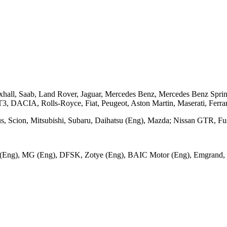
hall, Saab, Land Rover, Jaguar, Mercedes Benz, Mercedes Benz Sprint
 DACIA, Rolls-Royce, Fiat, Peugeot, Aston Martin, Maserati, Ferr
xus, Scion, Mitsubishi, Subaru, Daihatsu (Eng), Mazda; Nissan GTR, F
ard (Eng), MG (Eng), DFSK, Zotye (Eng), BAIC Motor (Eng), Emgran