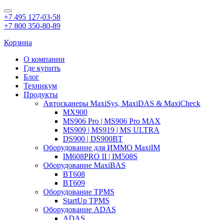
+7 495 127-03-58
+7 800 350-80-89
Корзина
О компании
Где купить
Блог
Техникум
Продукты
Автосканеры MaxiSys, MaxiDAS & MaxiCheck
MX900
MS906 Pro | MS906 Pro MAX
MS909 | MS919 | MS ULTRA
DS900 | DS900BT
Оборудование для ИММО MaxiIM
IM608PRO II | IM508S
Оборудование MaxiBAS
BT608
BT609
Оборудование TPMS
StartUp TPMS
Оборудование ADAS
ADAS