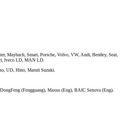
er, Maybach, Smart, Porsche, Volvo, VW, Audi, Bentley, Seat,
ari, Iveco LD, MAN LD.
uso, UD, Hino, Maruti Suzuki.
d, DongFeng (Fengguang), Maxus (Eng), BAIC Senova (Eng).