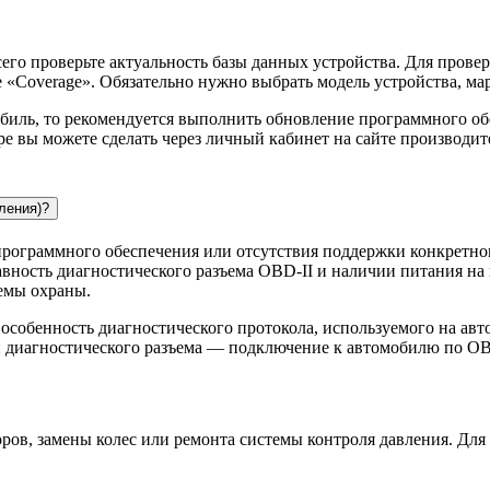
его проверьте актуальность базы данных устройства. Для прове
е «Coverage». Обязательно нужно выбрать модель устройства, ма
биль, то рекомендуется выполнить обновление программного об
 вы можете сделать через личный кабинет на сайте производит
ления)?
 программного обеспечения или отсутствия поддержки конкретно
вность диагностического разъема OBD-II и наличии питания на н
емы охраны.
 особенность диагностического протокола, используемого на ав
 диагностического разъема — подключение к автомобилю по OB
ов, замены колес или ремонта системы контроля давления. Для 