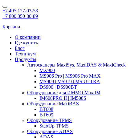
+7 495 127-03-58
+7 800 350-80-89
Корзина
О компании
Где купить
Блог
Техникум
Продукты
Автосканеры MaxiSys, MaxiDAS & MaxiCheck
MX900
MS906 Pro | MS906 Pro MAX
MS909 | MS919 | MS ULTRA
DS900 | DS900BT
Оборудование для ИММО MaxiIM
IM608PRO II | IM508S
Оборудование MaxiBAS
BT608
BT609
Оборудование TPMS
StartUp TPMS
Оборудование ADAS
ADAS