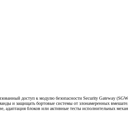
ованный доступ к модулю безопасности Security Gateway (SGW) 
анды и защищать бортовые системы от злонамеренных вмешател
ие, адаптация блоков или активные тесты исполнительных меха