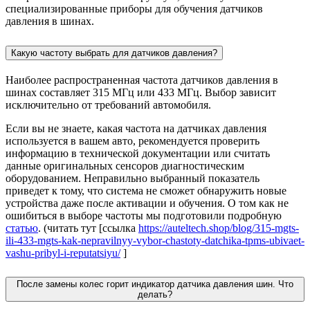
специализированные приборы для обучения датчиков
давления в шинах.
Какую частоту выбрать для датчиков давления?
Наиболее распространенная частота датчиков давления в
шинах составляет 315 МГц или 433 МГц. Выбор зависит
исключительно от требований автомобиля.
Если вы не знаете, какая частота на датчиках давления
используется в вашем авто, рекомендуется проверить
информацию в технической документации или считать
данные оригинальных сенсоров диагностическим
оборудованием. Неправильно выбранный показатель
приведет к тому, что система не сможет обнаружить новые
устройства даже после активации и обучения. О том как не
ошибиться в выборе частоты мы подготовили подробную
статью
. (читать тут [ссылка
https://auteltech.shop/blog/315-mgts-
ili-433-mgts-kak-nepravilnyy-vybor-chastoty-datchika-tpms-ubivaet-
vashu-pribyl-i-reputatsiyu/
]
После замены колес горит индикатор датчика давления шин. Что
делать?