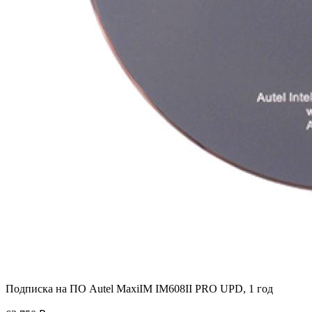
Подписка на ПО Autel MaxiIM IM608II PRO UPD, 1 год