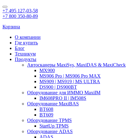
+7 495 127-03-58
+7 800 350-80-89
Корзина
О компании
Где купить
Блог
Техникум
Продукты
Автосканеры MaxiSys, MaxiDAS & MaxiCheck
MX900
MS906 Pro | MS906 Pro MAX
MS909 | MS919 | MS ULTRA
DS900 | DS900BT
Оборудование для ИММО MaxiIM
IM608PRO II | IM508S
Оборудование MaxiBAS
BT608
BT609
Оборудование TPMS
StartUp TPMS
Оборудование ADAS
ADAS