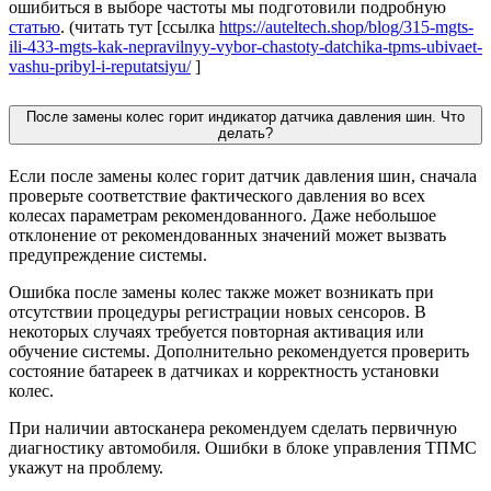
ошибиться в выборе частоты мы подготовили подробную
статью
. (читать тут [ссылка
https://auteltech.shop/blog/315-mgts-
ili-433-mgts-kak-nepravilnyy-vybor-chastoty-datchika-tpms-ubivaet-
vashu-pribyl-i-reputatsiyu/
]
После замены колес горит индикатор датчика давления шин. Что
делать?
Если после замены колес горит датчик давления шин, сначала
проверьте соответствие фактического давления во всех
колесах параметрам рекомендованного. Даже небольшое
отклонение от рекомендованных значений может вызвать
предупреждение системы.
Ошибка после замены колес также может возникать при
отсутствии процедуры регистрации новых сенсоров. В
некоторых случаях требуется повторная активация или
обучение системы. Дополнительно рекомендуется проверить
состояние батареек в датчиках и корректность установки
колес.
При наличии автосканера рекомендуем сделать первичную
диагностику автомобиля. Ошибки в блоке управления ТПМС
укажут на проблему.