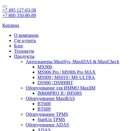
+7 495 127-03-58
+7 800 350-80-89
Корзина
О компании
Где купить
Блог
Техникум
Продукты
Автосканеры MaxiSys, MaxiDAS & MaxiCheck
MX900
MS906 Pro | MS906 Pro MAX
MS909 | MS919 | MS ULTRA
DS900 | DS900BT
Оборудование для ИММО MaxiIM
IM608PRO II | IM508S
Оборудование MaxiBAS
BT608
BT609
Оборудование TPMS
StartUp TPMS
Оборудование ADAS
ADAS