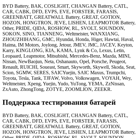
BYD Battery, BAK, COSLIGHT, CHANGAN Battery, CATL,
CAR, CABK, DFD, EVPS, EVE, FORSTER, FARASIS,
GREENBATT, GREATWALL Battery, GREAT, GOTION,
HOZON, HONGTRON, JEVE, LISHEN, LEAPMOTOR Battery,
Other, PRIDE, QIDA, ROSHOW, RL, SVOLT, SOUNDON,
SOKON, SINO, TIANNENG, Weltmeister, WANXIANG,
ZHOUZHIHANG, GMC, Hyundai, Honda, Higer, Hawtai, Haval,
Haima, IM Motors, Joylong, Jetour, JMEV, JMC, JACEV, Keyton,
Karry, KINGLONG, KIA, KAMA, Lynk & Co, Lexus, Letin,
Leopaard, Leapmotor, Mitsubishi, Mercedes-Benz, Mazda, MINI,
Nissan, NewBaojun, Neta, Оshanauto, Opel, Porsche, Peugeot,
Renault, RUICHI, Soueast, Smart, Skyworth, Skywell, Skoda, Seat,
Scion, SGMW, SERES, SAICYuejin, SAIC Maxus, Trumpchi,
Toyota, Tesla, Tank, TJFAW, Volvo, Volkswagen, VOYAH, Wey,
Weltmeister, Xpeng, Yuejin, Yudo, YuTong, YEMA, ZzNissan,
ZxAuto, ZhongTong, ZOTYE, ZOOMLION, ZEEKR.
Поддержка тестирования батарей
BYD Battery, BAK, COSLIGHT, CHANGAN Battery, CATL,
CAR, CABK, DFD, EVPS, EVE, FORSTER, FARASIS,
GREENBATT, GREATWALL Battery, GREAT, GOTION,
HOZON, HONGTRON, JEVE, LISHEN, LEAPMOTOR Battery,
Other, PRIDE, QIDA, ROSHOW, RL, SVOLT, SOUNDON,