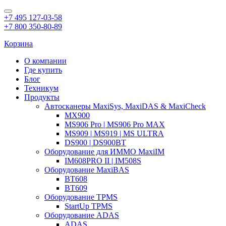
+7 495 127-03-58
+7 800 350-80-89
Корзина
О компании
Где купить
Блог
Техникум
Продукты
Автосканеры MaxiSys, MaxiDAS & MaxiCheck
MX900
MS906 Pro | MS906 Pro MAX
MS909 | MS919 | MS ULTRA
DS900 | DS900BT
Оборудование для ИММО MaxiIM
IM608PRO II | IM508S
Оборудование MaxiBAS
BT608
BT609
Оборудование TPMS
StartUp TPMS
Оборудование ADAS
ADAS